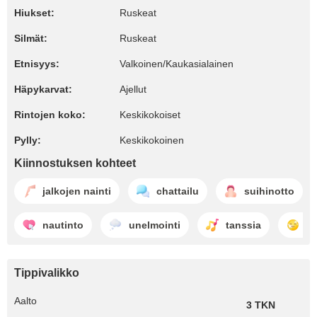
Hiukset:
Ruskeat
Silmät:
Ruskeat
Etnisyys:
Valkoinen/Kaukasialainen
Häpykarvat:
Ajellut
Rintojen koko:
Keskikokoiset
Pylly:
Keskikokoinen
Kiinnostuksen kohteet
jalkojen nainti
chattailu
suihinotto
nautinto
unelmointi
tanssia
k
Tippivalikko
Aalto
3 TKN