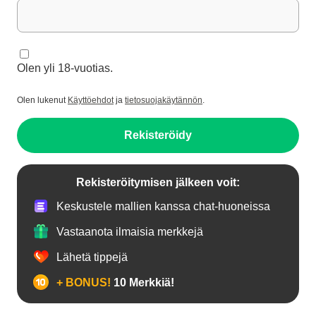
Olen yli 18-vuotias.
Olen lukenut
Käyttöehdot
ja
tietosuojakäytännön
.
Rekisteröidy
Rekisteröitymisen jälkeen voit:
Keskustele mallien kanssa chat-huoneissa
Vastaanota ilmaisia merkkejä
Lähetä tippejä
+ BONUS!
10 Merkkiä!