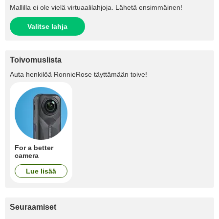
Mallilla ei ole vielä virtuaalilahjoja. Lähetä ensimmäinen!
Valitse lahja
Toivomuslista
Auta henkilöä
RonnieRose
täyttämään toive!
For a better
camera
Lue lisää
Seuraamiset
+15