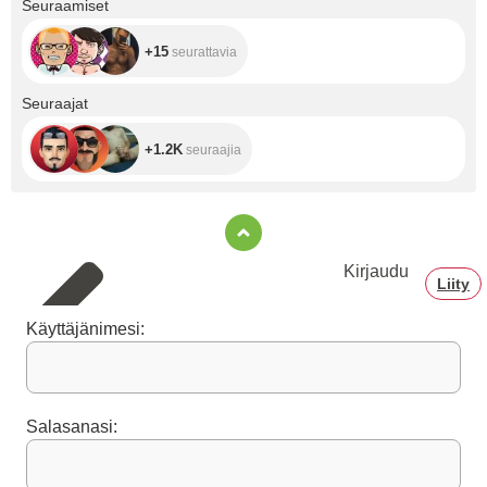
Seuraamiset
+15
seurattavia
+1.2K
Seuraajat
+1.2K
seuraajia
Kirjaudu
Liity
Käyttäjänimesi:
Salasanasi: