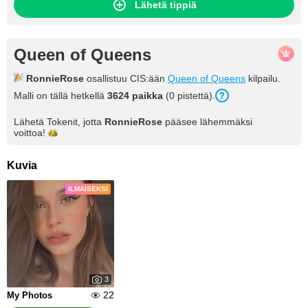
Lähetä tippiä
Queen of Queens
RonnieRose
osallistuu CIS:ään
Queen of Queens
kilpailu.
Malli on tällä hetkellä
3624 paikka
(0 pistettä).
Lähetä Tokenit, jotta
RonnieRose
pääsee lähemmäksi
voittoa!
Kuvia
ILMAISEKSI
3
22
My Photos