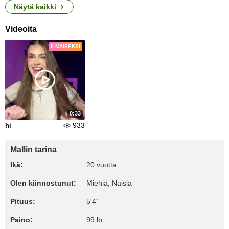
Näytä kaikki
Videoita
ILMAISEKSI
0:33
933
hi
Mallin tarina
Ikä:
20 vuotta
Olen kiinnostunut:
Miehiä, Naisia
Pituus:
5'4"
Paino:
99 lb